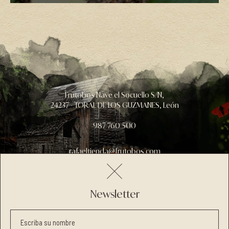
Frutobos Nave el Socuello S/N,
24237 - TORAL DE LOS GUZMANES, León
987 760 500
rafaeltienda@frutobos.com
Newsletter
Aviso legal
Política de privacidad
Términos y condiciones
Escriba su nombre