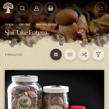
TIENDA
.
SHII-TAKE
.
SHII-TAKE ENTERO
Shii-Take Entero
9 PRODUCTO/S