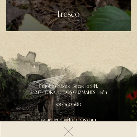
Fresco
Frutobos Nave el Socuello S/N,
24237 - TORAL DE LOS GUZMANES, León
987 760 500
rafaeltienda@frutobos.com