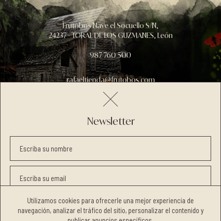
Frutobos Nave el Socuello S/N,
24237 - TORAL DE LOS GUZMANES, León
987 760 500
rafaeltienda@frutobos.com
Newsletter
Aviso legal
Política de privacidad
Términos y condiciones
Escriba su nombre
Política de cookies
Escriba su email
Utilizamos cookies para ofrecerle una mejor experiencia de
He leído y acepto la
Política de privacidad
navegación, analizar el tráfico del sitio, personalizar el contenido y
Quiero recibir publicidad de la web
publicar anuncios específicos.
COPYRIGHT © 2026 FRUTOBOS.