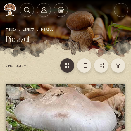
TIENDA
.
LEPISTA
.
PIE AZUL
Pie azul
2 PRODUCTO/S