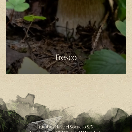
Fresco
Frutobos Nave el Socuello S/N,