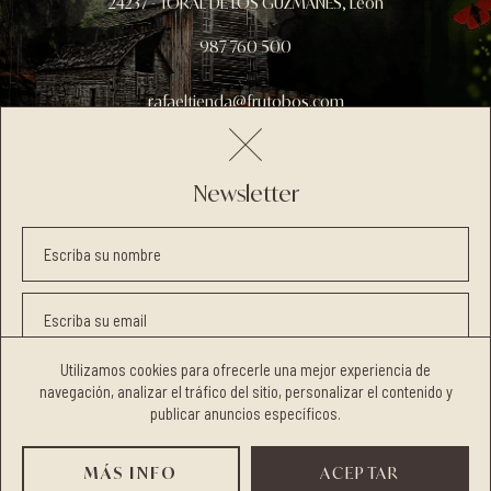
24237 - TORAL DE LOS GUZMANES, León
987 760 500
rafaeltienda@frutobos.com
Newsletter
Aviso legal
Política de privacidad
Términos y condiciones
Escriba su nombre
Política de cookies
Escriba su email
Utilizamos cookies para ofrecerle una mejor experiencia de
He leído y acepto la
Política de privacidad
navegación, analizar el tráfico del sitio, personalizar el contenido y
Quiero recibir publicidad de la web
publicar anuncios específicos.
COPYRIGHT © 2026 FRUTOBOS.
TODOS LOS DERECHOS RESERVADOS
MÁS INFO
INSCRIBIRME
ACEPTAR
DISEÑO WEB SGM