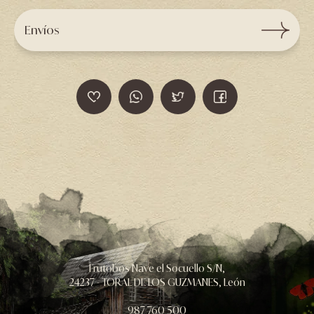
Envíos
Frutobos Nave el Socuello S/N,
24237 - TORAL DE LOS GUZMANES, León
987 760 500