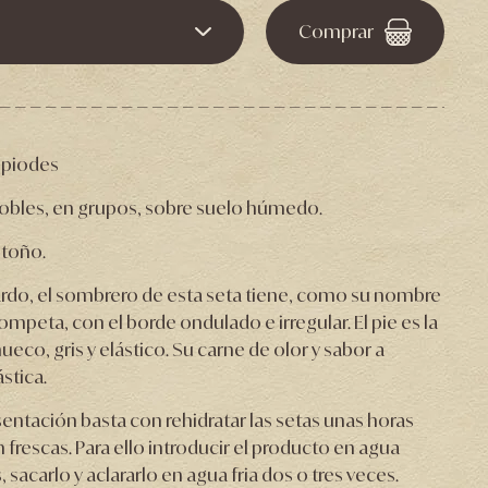
Comprar
opiodes
obles, en grupos, sobre suelo húmedo.
otoño.
ardo, el sombrero de esta seta tiene, como su nombre
mpeta, con el borde ondulado e irregular. El pie es la
eco, gris y elástico. Su carne de olor y sabor a
stica.
sentación basta con rehidratar las setas unas horas
n frescas. Para ello introducir el producto en agua
 sacarlo y aclararlo en agua fria dos o tres veces.