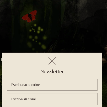
 León
Newsletter
Escriba su nombre
Escriba su email