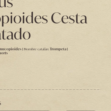
lus
pioides Cesta
atado
rnucopioides
Nombre catalán:
Trompeta
morts
s