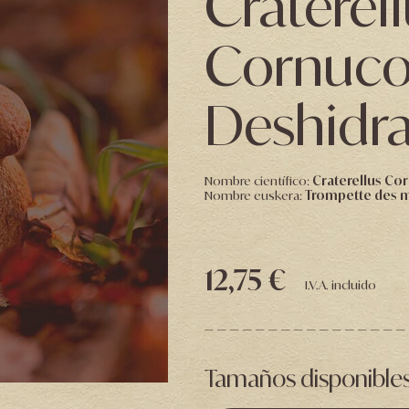
Craterel
Cornuco
Deshidr
Nombre científico:
Craterellus Co
Nombre euskera:
Trompette des 
12,75 €
I.V.A. incluido
Tamaños disponible