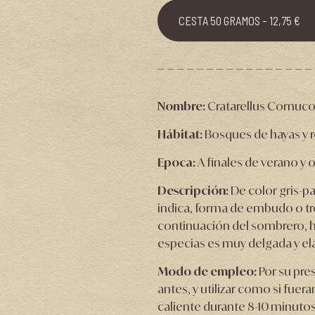
CESTA 50 GRAMOS - 12,75 €
Nombre:
Cratarellus Cornuc
Hábitat:
Bosques de hayas y r
Epoca:
A finales de verano y 
Descripción:
De color gris-p
indica, forma de embudo o tro
continuación del sombrero, hu
especias es muy delgada y elá
Modo de empleo:
Por su pre
antes, y utilizar como si fuera
caliente durante 8-10 minutos,