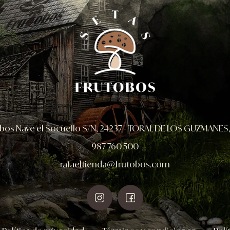
bos Nave el Socuello S/N,
24237 - TORAL DE LOS GUZMANES,
987 760 500
rafaeltienda@frutobos.com