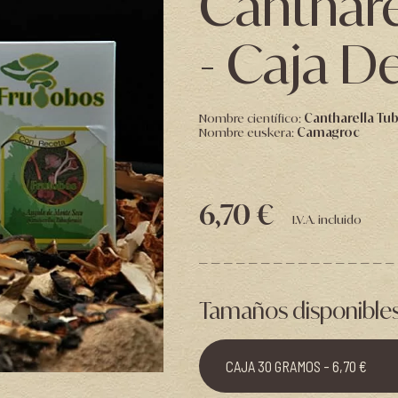
Canthare
- Caja D
Nombre científico:
Cantharella Tu
Nombre euskera:
Camagroc
6,70 €
I.V.A. incluido
Tamaños disponible
CAJA 30 GRAMOS - 6,70 €