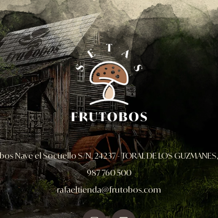
bos Nave el Socuello S/N,
24237 - TORAL DE LOS GUZMANES,
987 760 500
rafaeltienda@frutobos.com