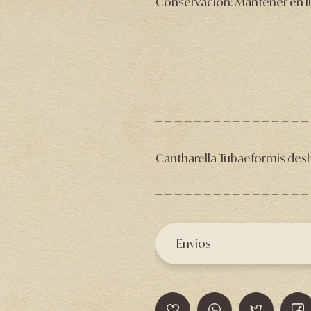
Conservación: Mantener en lug
Cantharella Tubaeformis desh
Envíos