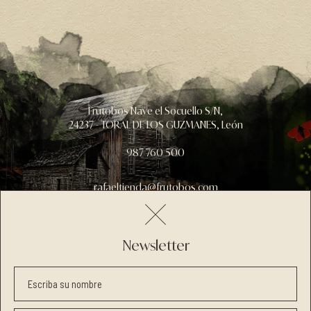
Frutobos Nave el Socuello S/N,
24237 - TORAL DE LOS GUZMANES, León
987 760 500
rafaeltienda@frutobos.com
Newsletter
Aviso legal
Política de privacidad
Términos y condiciones
Escriba su nombre
Política de cookies